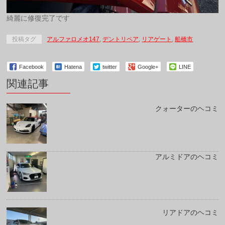
綺麗に修復完了です
投稿タグ
アルファロメオ147
,
デントリペア
,
リアゲート
,
船橋市
Facebook
Hatena
twitter
Google+
LINE
関連記事
クォーターのヘコミ
アルミドアのヘコミ
リアドアのヘコミ