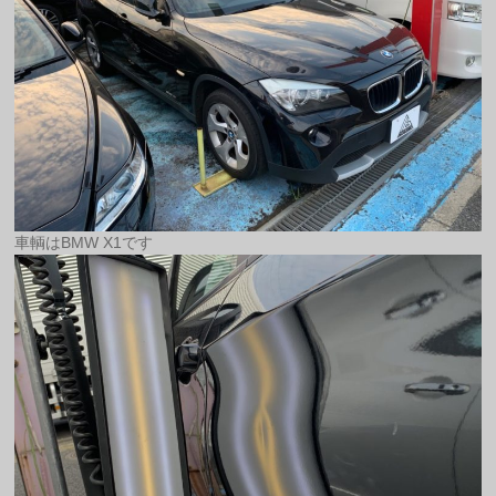
車輌はBMW X1です