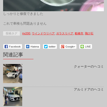
しっかりと修復できました
これで車検も問題ありません
投稿タグ
nv200
,
ウインドウリペア
,
ガラスリペア
,
船橋市
,
飛び石
Facebook
Hatena
twitter
Google+
LINE
関連記事
クォーターのヘコミ
アルミドアのヘコミ